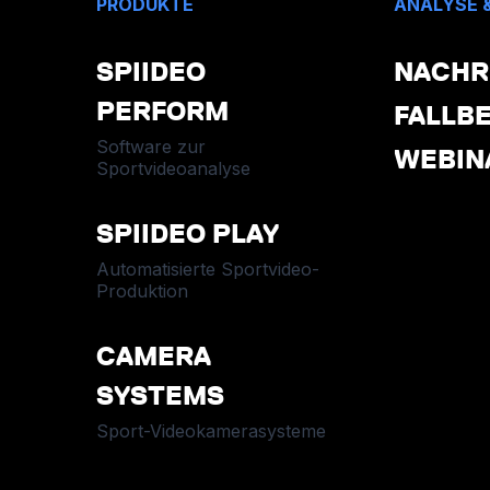
PRODUKTE
ANALYSE 
SPIIDEO
NACHR
PERFORM
FALLBE
Software zur
WEBIN
Sportvideoanalyse
SPIIDEO PLAY
Automatisierte Sportvideo-
Produktion
CAMERA
SYSTEMS
Sport-Videokamerasysteme