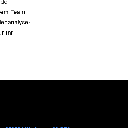
nde
erem Team
ideoanalyse-
r Ihr
.