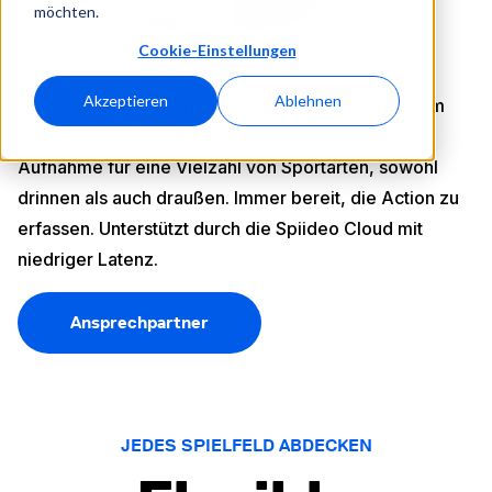
möchten.
Cookie-Einstellungen
Akzeptieren
Ablehnen
Automatisierte Sportvideoaufnahmen mit virtuellem
Panorama und sportartspezifischer AI AutoFollow-
Aufnahme für eine Vielzahl von Sportarten, sowohl
drinnen als auch draußen. Immer bereit, die Action zu
erfassen. Unterstützt durch die Spiideo Cloud mit
niedriger Latenz.
Ansprechpartner
JEDES SPIELFELD ABDECKEN