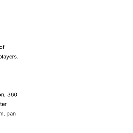
of
players.
ion, 360
ter
rm, pan