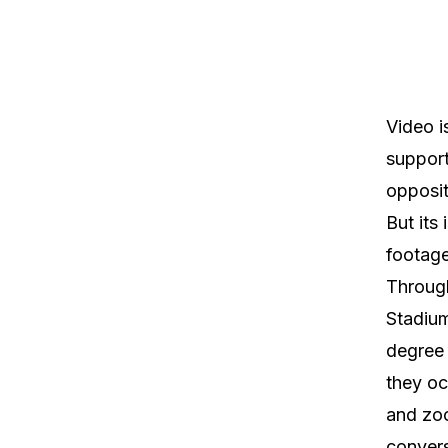
Video i
support
opposit
But its
footage
Through
Stadium
degree 
they oc
and zoo
convers