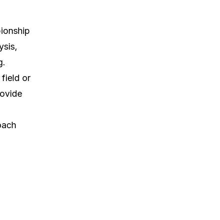
pionship
ysis,
g.
field or
rovide
oach