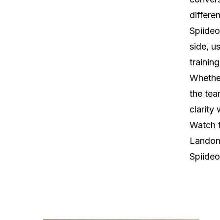
differe
Spiideo
side, u
trainin
Whether
the tea
clarity
Watch 
Landon 
Spiideo