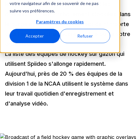
votre navigateur afin de se souvenir de ne pas
les fichiers vidéo. Les séquences et les
suivre vos préférences.
données sont automatiquement stockées dans
Paramètres du cookies
le nuage et accessibles en direct de n'importe
où à l'aide de votre appareil mobile ou de votre
Accepter
Refuser
ordinateur.
La liste des équipes de hockey sur gazon qui
utilisent Spiideo s'allonge rapidement.
Aujourd'hui, près de 20 % des équipes de la
division 1 de la NCAA utilisent le système dans
leur travail quotidien d'enregistrement et
d'analyse vidéo.