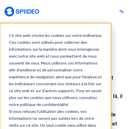
Spiideo [FR]
Ce site web stocke les cookies sur votre ordinateur.
Pour chaque niveau
Ces cookies sont utilisés pour collecter des
informations sur la manière dont vous interagissez
Hockey sur gazon
avec notre site web et nous permettent de nous
souvenir de vous. Nous utilisons ces informations
Avec les caméras sportives 4K de Spiideo
afin d'améliorer et de personnaliser votre
expérience de navigation, ainsi que pour l'analyse et
installées sur votre terrain, l'enregistrement
les indicateurs concernant nos visiteurs à la fois sur
vidéo est toujours disponible. Pour les
ce site web et sur d'autres supports. Pour en savoir
entraînements et les matchs, il est toujours là, il
plus sur les cookies que nous utilisons, consultez
notre politique de confidentialité
est toujours prêt. Il n'y a plus besoin de
Si vous refusez l'utilisation des cookies, vos
manipuler manuellement les caméras, pas de
informations ne seront pas suivies lors de votre
caméraman, pas de tracas avec les câbles et
visite sur ce site. Un seul cookie sera utilisé dans