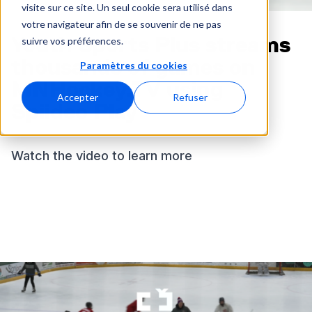
visite sur ce site. Un seul cookie sera utilisé dans
votre navigateur afin de se souvenir de ne pas
Youth Sports Plus streams
suivre vos préférences.
thousands of games on
Paramètres du cookies
MNHockey.TV using
Accepter
Refuser
Spiideo Play
Watch the video to learn more