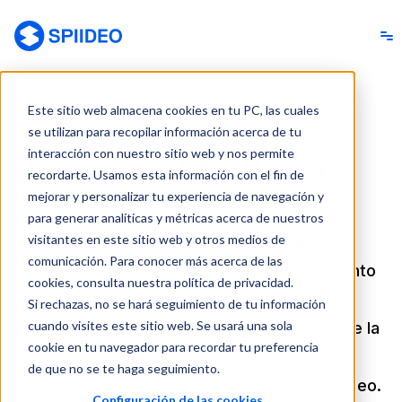
Spiideo [ES]
Este sitio web almacena cookies en tu PC, las cuales
Para cada nivel
se utilizan para recopilar información acerca de tu
interacción con nuestro sitio web y nos permite
HOCKEY SOBRE HIELO
recordarte. Usamos esta información con el fin de
mejorar y personalizar tu experiencia de navegación y
Con las cámaras deportivas 4K de Spiideo
para generar analíticas y métricas acerca de nuestros
visitantes en este sitio web y otros medios de
instaladas en su pista, la grabación de vídeo
comunicación. Para conocer más acerca de las
está siempre disponible. Para el entrenamiento
cookies, consulta nuestra política de privacidad.
o el partido, siempre está ahí, siempre está
Si rechazas, no se hará seguimiento de tu información
cuando visites este sitio web. Se usará una sola
listo. Ya no es necesario el manejo manual de la
cookie en tu navegador para recordar tu preferencia
cámara, ni el operador de cámara, ni las
de que no se te haga seguimiento.
molestias de los cables y los archivos de vídeo.
Configuración de las cookies