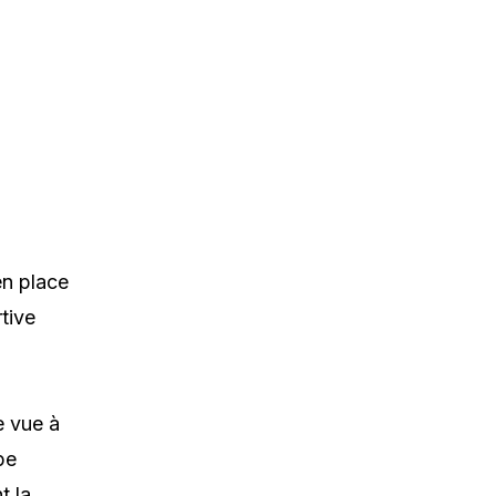
en place
tive
e vue à
pe
t la