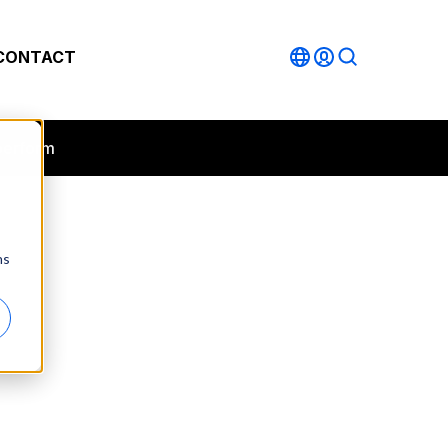
CONTACT
 perform
ns