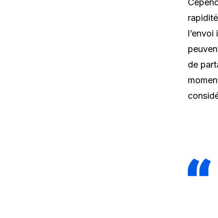
Cependa
rapidit
l’envoi
peuvent
de part
moments
considé