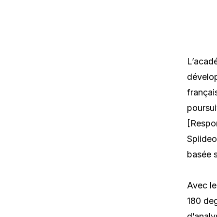
L’acadé
dévelop
françai
poursui
[Respon
Spiideo
basée s
Avec le
180 deg
d’analy