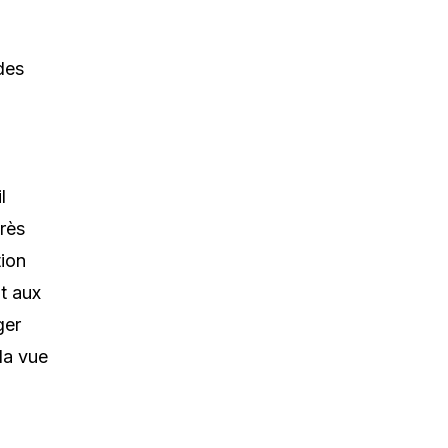
des
l
près
tion
nt aux
ger
la vue