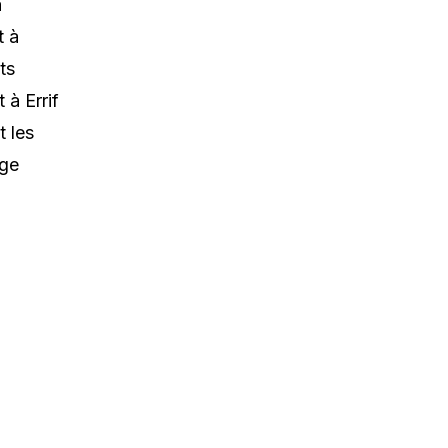
a
t à
ts
 à Errif
 les
age