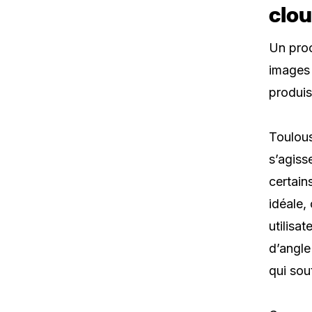
clo
Un proc
images 
produis
Toulous
s’agiss
certain
idéale,
utilisa
d’angle
qui sou