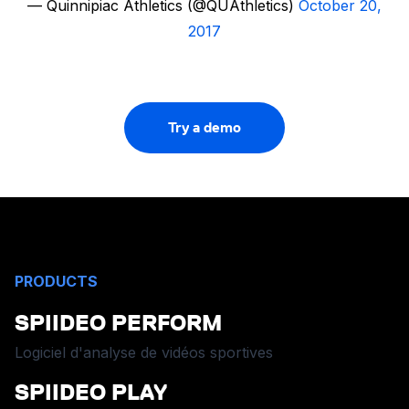
— Quinnipiac Athletics (@QUAthletics)
October 20,
2017
Try a demo
PRODUCTS
SPIIDEO PERFORM
Logiciel d'analyse de vidéos sportives
SPIIDEO PLAY