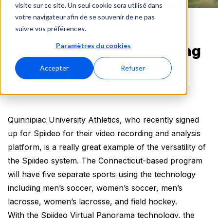
visite sur ce site. Un seul cookie sera utilisé dans
votre navigateur afin de se souvenir de ne pas
suivre vos préférences.
5 TEAMS. 3 SPORTS. 1 UNIVERSITY.
Paramètres du cookies
All using Spiideo recording
and analysis technology
Accepter
Refuser
Quinnipiac University Athletics, who recently signed
up for Spiideo for their video recording and analysis
platform, is a really great example of the versatility of
the Spiideo system. The Connecticut-based program
will have five separate sports using the technology
including men’s soccer, women’s soccer, men’s
lacrosse, women’s lacrosse, and field hockey.
With the Spiideo Virtual Panorama technology, the