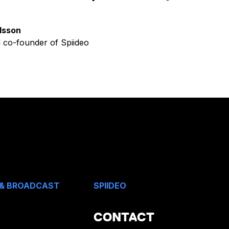
lsson
 co-founder of Spiideo
 & BROADCAST
SPIIDEO
CONTACT