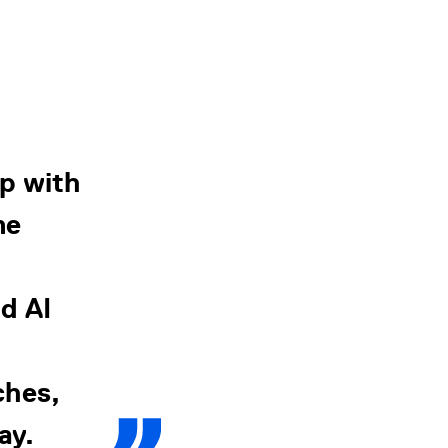
ip with
me
d AI
ches,
ay.