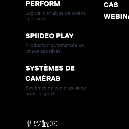
PERFORM
CAS
Logiciel d'analyse de vidéos
WEBIN
sportives
SPIIDEO PLAY
Production automatisée de
vidéos sportives
SYSTÈMES DE
CAMÉRAS
Systèmes de caméras vidéo
pour le sport