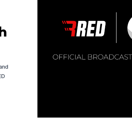
h
 and
ED