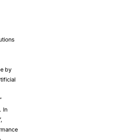
utions
ce by
ificial
™
 In
,
ormance
e