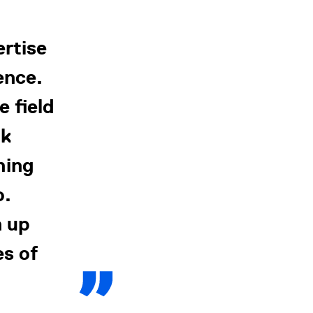
ertise
ence.
e field
ok
hing
o.
n up
es of