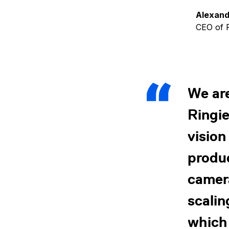
Alexand
CEO of R
We are
Ringi
vision
produc
camera
scali
which 