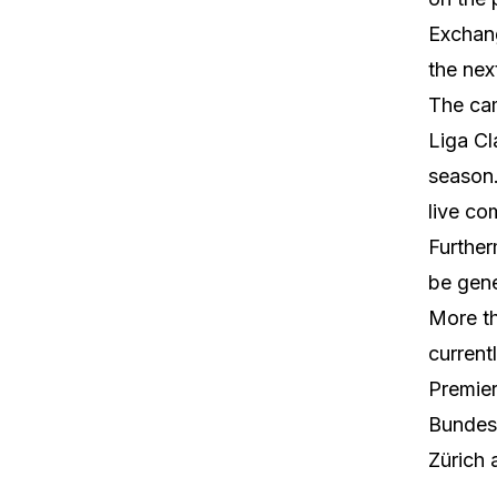
Exchang
the nex
The cam
Liga Cl
season.
live co
Further
be gene
More th
current
Premier
Bundesl
Zürich