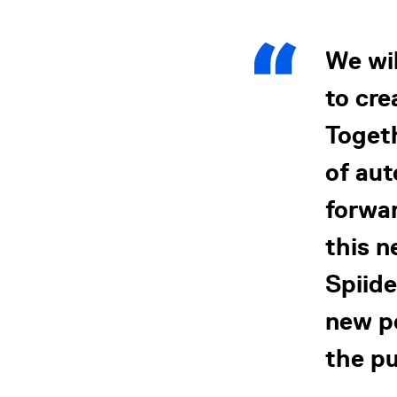
We wil
to cre
Togeth
of au
forwar
this n
Spiid
new pe
the pu