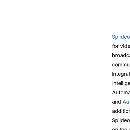
Spiide
for vid
broadca
communi
integra
Intelli
Automa
and
Au
additio
Spiideo
on the 