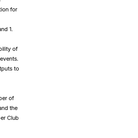
ion for
and 1.
ility of
 events.
tputs to
ber of
and the
per Club