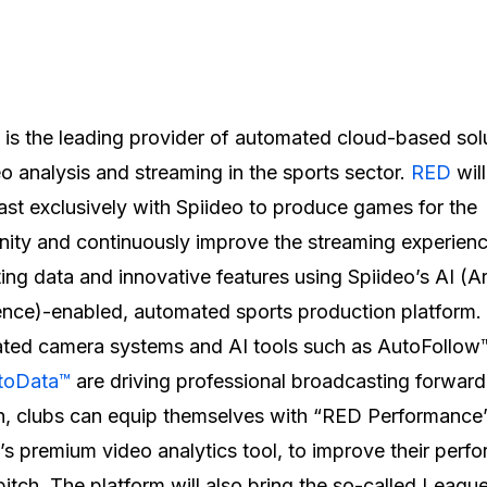
o
is the leading provider of automated cloud-based sol
eo analysis and streaming in the sports sector.
RED
will
st exclusively with Spiideo to produce games for the
ty and continuously improve the streaming experien
ting data and innovative features using Spiideo’s AI (Art
gence)-enabled, automated sports production platform.
ted camera systems and AI tools such as AutoFollow
toData™
are driving professional broadcasting forward.
n, clubs can equip themselves with “RED Performance”
’s premium video analytics tool, to improve their perf
pitch. The platform will also bring the so-called Leagu