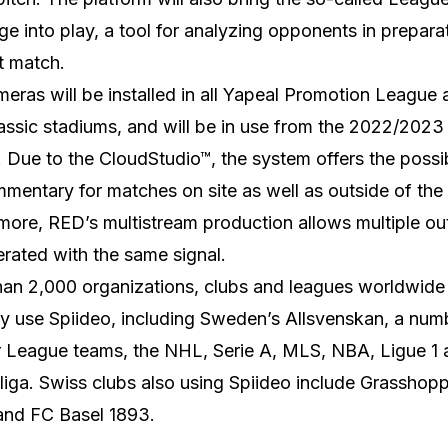
e into play, a tool for analyzing opponents in preparat
t match.
eras will be installed in all Yapeal Promotion League 
assic stadiums, and will be in use from the 2022/2023
 Due to the CloudStudio™, the system offers the possib
mmentary for matches on site as well as outside of the
more, RED’s multistream production allows multiple ou
rated with the same signal.
an 2,000 organizations, clubs and leagues worldwide
ly use Spiideo, including Sweden’s Allsvenskan, a num
 League teams, the NHL, Serie A, MLS, NBA, Ligue 1 
iga. Swiss clubs also using Spiideo include Grasshop
 and
FC Basel 1893
.