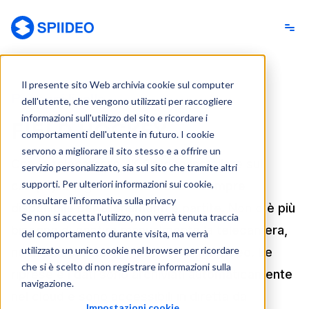
Spiideo [IT]
Il presente sito Web archivia cookie sul computer
Per ogni livello
dell'utente, che vengono utilizzati per raccogliere
informazioni sull'utilizzo del sito e ricordare i
FIELD HOCKEY
comportamenti dell'utente in futuro. I cookie
servono a migliorare il sito stesso e a offrire un
Con le telecamere 4K Spiideo installate sul
servizio personalizzato, sia sul sito che tramite altri
supporti. Per ulteriori informazioni sui cookie,
campo, la registrazione video è sempre
consultare l'informativa sulla privacy
disponibile per allenamenti e partite. Non c'è più
Se non si accetta l'utilizzo, non verrà tenuta traccia
bisogno di gestire manualmente la telecamera,
del comportamento durante visita, ma verrà
utilizzato un unico cookie nel browser per ricordare
né di un operatore, né di cavi e file video. Le
che si è scelto di non registrare informazioni sulla
riprese e i dati sono archiviati automaticamente
navigazione.
nel cloud e sono accessibili in diretta da
Impostazioni cookie