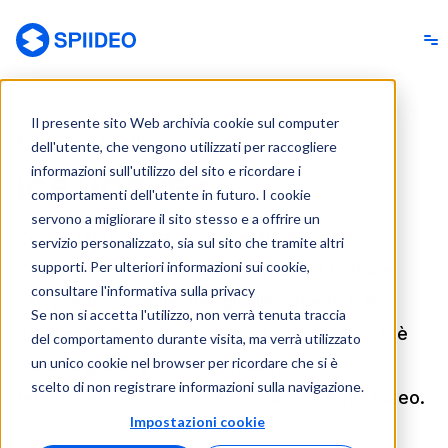
Spiideo [IT]
Il presente sito Web archivia cookie sul computer
Per ogni livello
dell'utente, che vengono utilizzati per raccogliere
informazioni sull'utilizzo del sito e ricordare i
ICE HOCKEY
comportamenti dell'utente in futuro. I cookie
servono a migliorare il sito stesso e a offrire un
Con le telecamere sportive 4K di Spiideo
servizio personalizzato, sia sul sito che tramite altri
supporti. Per ulteriori informazioni sui cookie,
installate sulla pista, la registrazione video è
consultare l'informativa sulla privacy
sempre disponibile. Per gli allenamenti o le
Se non si accetta l'utilizzo, non verrà tenuta traccia
partite, è sempre lì, è sempre pronta. Non c'è
del comportamento durante visita, ma verrà utilizzato
un unico cookie nel browser per ricordare che si è
più bisogno di gestire manualmente la
scelto di non registrare informazioni sulla navigazione.
telecamera, di un operatore, di cavi e file video.
Impostazioni cookie