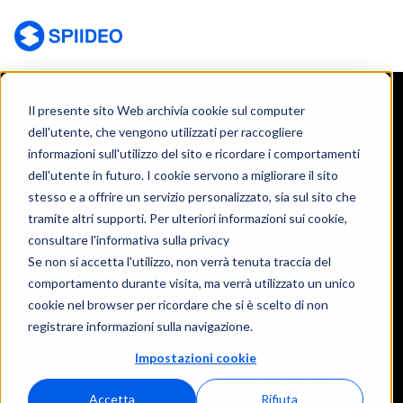
Spiideo [IT]
Il presente sito Web archivia cookie sul computer
Condividere, trasmettere e analizzare video
dell'utente, che vengono utilizzati per raccogliere
informazioni sull'utilizzo del sito e ricordare i comportamenti
IN UNA LEGA O
dell'utente in futuro. I cookie servono a migliorare il sito
FEDERAZIONE
stesso e a offrire un servizio personalizzato, sia sul sito che
tramite altri supporti. Per ulteriori informazioni sui cookie,
consultare l'informativa sulla privacy
Un'unica soluzione video automatizzata per la
Se non si accetta l'utilizzo, non verrà tenuta traccia del
trasmissione e l'analisi video.
comportamento durante visita, ma verrà utilizzato un unico
Registrare, visualizzare e condividere le partite
cookie nel browser per ricordare che si è scelto di non
registrare informazioni sulla navigazione.
in diretta, tra più squadre, un'intera lega senza
alcuno sforzo.
Impostazioni cookie
Spiideo League Exchange fornisce un archivio
Accetta
Rifiuta