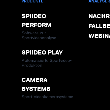
PRODUKTE
ANALYSE 
SPIIDEO
NACHR
PERFORM
FALLBE
Software zur
WEBIN
Sportvideoanalyse
SPIIDEO PLAY
Automatisierte Sportvideo-
Produktion
CAMERA
SYSTEMS
Sport-Videokamerasysteme