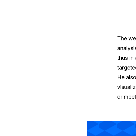
The we
analysi
thus in
targete
He also
visuali
or meet