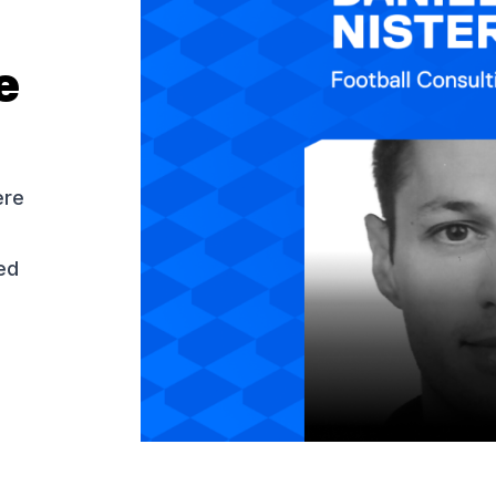
e
ere
ed