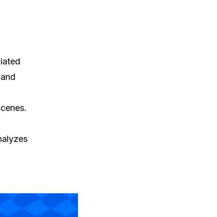
iated
 and
scenes.
analyzes