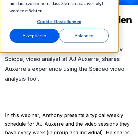
um daran zu erinnern, dass Sie nicht nachverfolgt
werden möchten.
l’Analyse vidéo au quotidien
Cookie-Einstellungen
à l’AJ Auxerre
Akzeptieren
Ablehnen
Watch this webinar in French where Anthony
Sbicca, video analyst at AJ Auxerre, shares
Auxerre’s experience using the Spiideo video
analysis tool.
In this webinar, Anthony presents a typical weekly
schedule for AJ Auxerre and the video sessions they
have every week (in group and individual). He shares