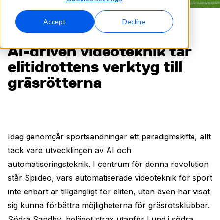
Accept
Decline
SPIIDEO X SÖDRA SANDBY IF & SKÅNES FF
AI-driven videoteknik tar
elitidrottens verktyg till
gräsrötterna
Idag genomgår sportsändningar ett paradigmskifte, allt
tack vare utvecklingen av AI och
automatiseringsteknik. I centrum för denna revolution
står Spiideo, vars automatiserade videoteknik för sport
inte enbart är tillgängligt för eliten, utan även har visat
sig kunna förbättra möjligheterna för gräsrotsklubbar.
Södra Sandby, beläget strax utanför Lund i södra